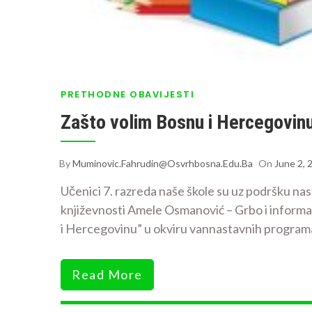
PRETHODNE OBAVIJESTI
Zašto volim Bosnu i Hercegovin
By
Muminovic.fahrudin@osvrhbosna.edu.ba
On
June 2, 
Učenici 7. razreda naše škole su uz podršku nas
književnosti Amele Osmanović – Grbo i informat
i Hercegovinu” u okviru vannastavnih programa 
Read More