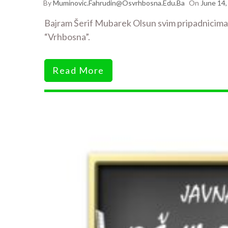
By
Muminovic.fahrudin@osvrhbosna.edu.ba
On
June 14,
Bajram Šerif Mubarek Olsun svim pripadnicima i
“Vrhbosna”.
Read More