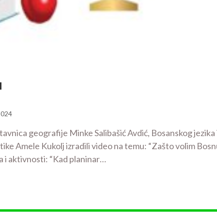
u
2024
tavnica geografije Minke Salibašić Avdić, Bosanskog jezika 
ike Amele Kukolj izradili video na temu: “Zašto volim Bos
i aktivnosti: “Kad planinar…