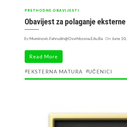
PRETHODNE OBAVIJESTI
Obavijest za polaganje eksterne
By
Muminovic.fahrudin@osvrhbosna.edu.ba
On
June 10,
Read More
#
#
EKSTERNA MATURA
UČENICI