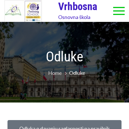
Vrhbosna
Osnovna škola
Odluke
Home
Odluke
Odluka o davanju saglasnosti na pravilnik