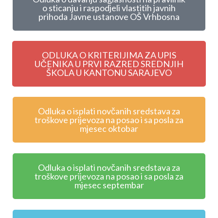
o sticanju i raspodjeli vlastitih javnih
prihoda Javne ustanove OŠ Vrhbosna
ODLUKA O KRITERIJIMA ZA UPIS
UČENIKA U PRVI RAZRED SREDNJIH
ŠKOLA U KANTONU SARAJEVO
Odluka o isplati novčanih sredstava za
troškove prijevoza na posao i sa posla za
mjesec oktobar
Odluka o isplati novčanih sredstava za
troškove prijevoza na posao i sa posla za
mjesec septembar