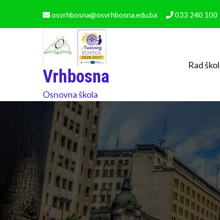
osvrhbosna@osvrhbosna.edu.ba
033 240 100
Rad ško
Vrhbosna
Osnovna škola