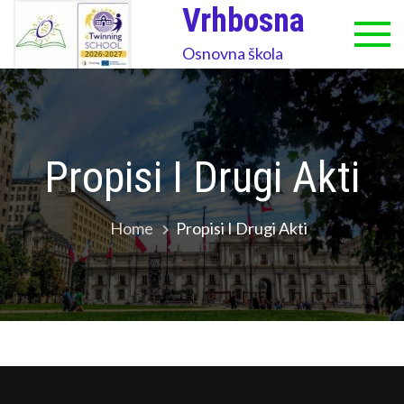
Skip
Vrhbosna
to
Osnovna škola
content
Propisi I Drugi Akti
Home
Propisi I Drugi Akti