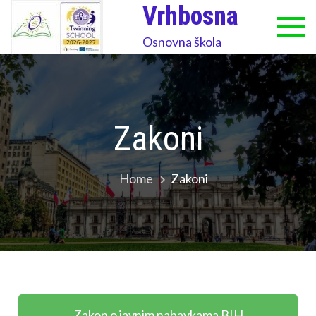
Vrhbosna
Osnovna škola
Zakoni
Home
Zakoni
Zakon o javnim nabavkama BIH