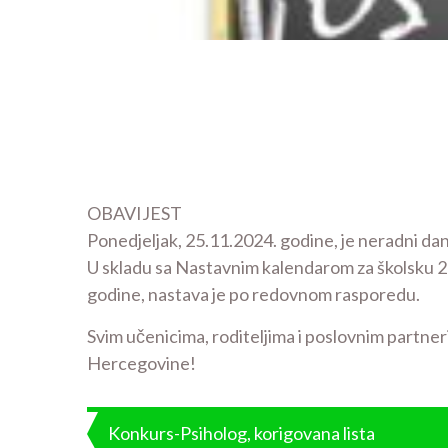
OBAVIJEST
Ponedjeljak, 25.11.2024. godine, je neradni dan
U skladu sa Nastavnim kalendarom za školsku 2
godine, nastava je po redovnom rasporedu.
Svim učenicima, roditeljima i poslovnim partne
Hercegovine!
Post
Konkurs-Psiholog, korigovana lista