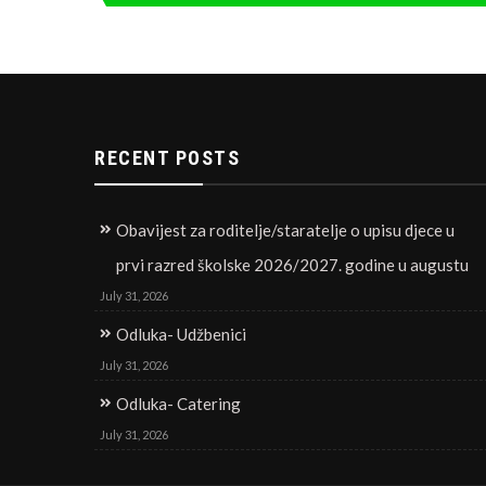
navigation
RECENT POSTS
Obavijest za roditelje/staratelje o upisu djece u
prvi razred školske 2026/2027. godine u augustu
July 31, 2026
Odluka- Udžbenici
July 31, 2026
Odluka- Catering
July 31, 2026