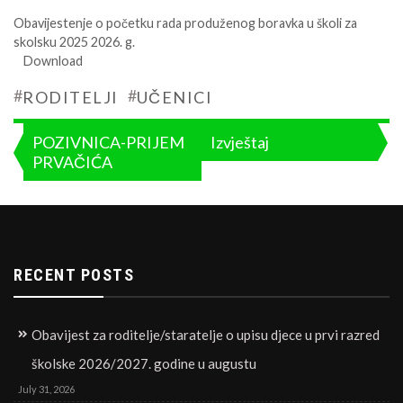
Obavijestenje o početku rada produženog boravka u školi za
skolsku 2025 2026. g.
Download
#
#
RODITELJI
UČENICI
Post
POZIVNICA-PRIJEM
Izvještaj
PRVAČIĆA
navigation
RECENT POSTS
Obavijest za roditelje/staratelje o upisu djece u prvi razred
školske 2026/2027. godine u augustu
July 31, 2026