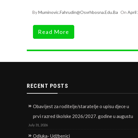
By
Muminovic.fahrudin@osvrhbosna.edu.ba
On
April
Read More
RECENT POSTS
Obavijest za roditelje/staratelje o upisu djece u
prvi razred školske 2026/2027. godine u augustu
July 31, 2026
Odluka- Udžbenici