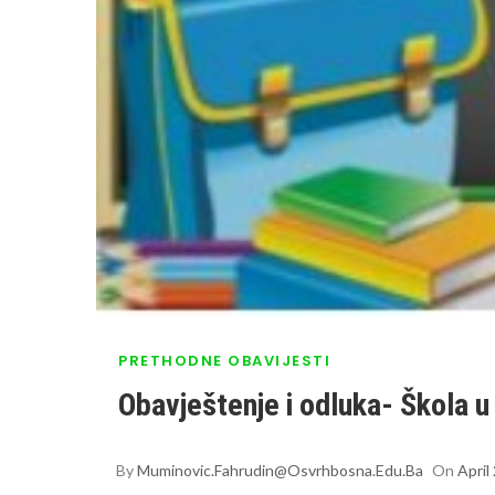
PRETHODNE OBAVIJESTI
Obavještenje i odluka- Škola u 
By
Muminovic.fahrudin@osvrhbosna.edu.ba
On
April