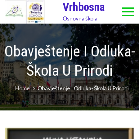
Skip
Vrhbosna
to
Osnovna škola
content
Obavještenje I Odluka-
Škola U Prirodi
Home
Obavještenje I Odluka- Škola U Prirodi