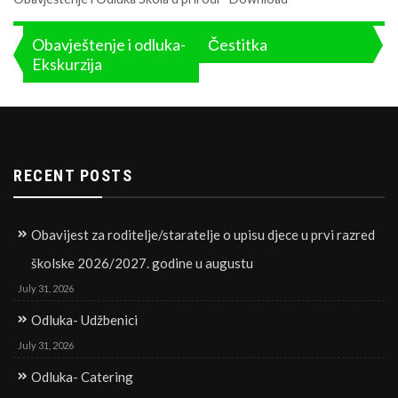
Post
Obavještenje i odluka-
Čestitka
Ekskurzija
navigation
RECENT POSTS
Obavijest za roditelje/staratelje o upisu djece u prvi razred
školske 2026/2027. godine u augustu
July 31, 2026
Odluka- Udžbenici
July 31, 2026
Odluka- Catering