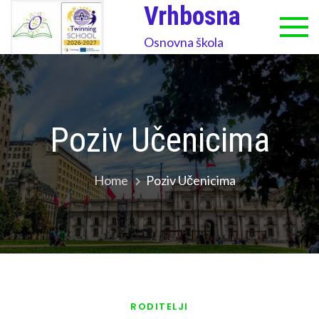
Skip
Vrhbosna
to
Osnovna škola
content
Poziv Učenicima
Home
Poziv Učenicima
RODITELJI