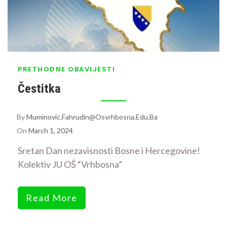
PRETHODNE OBAVIJESTI
Čestitka
By
Muminovic.fahrudin@osvrhbosna.edu.ba
On
March 1, 2024
Sretan Dan nezavisnosti Bosne i Hercegovine!
Kolektiv JU OŠ “Vrhbosna”
Read More