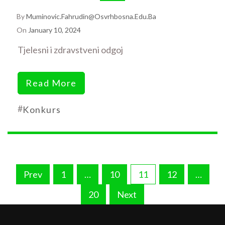
By
Muminovic.fahrudin@osvrhbosna.edu.ba
On
January 10, 2024
Tjelesni i zdravstveni odgoj
Read More
#
Konkurs
Posts
Prev
1
…
10
11
12
…
pagination
20
Next