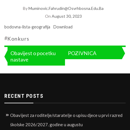
By
Muminovic.fahrudin@osvrhbosna.edu.ba
On
August 30, 2023
bodovna-lista-geografija
Download
#
Konkurs
Post
Obavijest o pocetku
POZIVNICA
nastave
navigation
RECENT POSTS
Obavijest za roditelje/staratelje o upisu djece u prvi razred
školske 2026/2027. godine u augustu