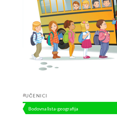
#
UČENICI
Post
Bodovna lista-geografija