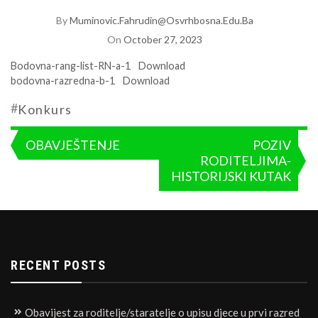
By
Muminovic.fahrudin@osvrhbosna.edu.ba
On
October 27, 2023
Bodovna-rang-list-RN-a-1
Download
bodovna-razredna-b-1
Download
#
Konkurs
Post
OBAVJEŠTENJE
POZIV
RODITELJIMA-
navigation
HISTORIJSKI KUTAK
RECENT POSTS
Obavijest za roditelje/staratelje o upisu djece u prvi razred