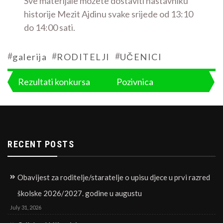
Sve materijale možete dostaviti nastavniku
historije Mezit Ajdinu svake srijede od 13:10
do 14:00 sati.
#
#
#
galerija
RODITELJI
UČENICI
Post
Rezultati konkursa
Pozivnica
navigation
RECENT POSTS
Obavijest za roditelje/staratelje o upisu djece u prvi razred
školske 2026/2027. godine u augustu
July 31, 2026