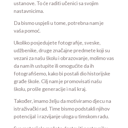
ustanove. To će raditi učenici sa svojim
nastavnicima.
Da bismo uspjeli u tome, potrebna nam je
vaša pomoć.
Ukoliko posjedujete fotografije, sveske,
udžbenike, druge značajne predmete koji su
vezani za našu školu i obrazovanje, molimo vas
da nam ih ustupite ili omogućite da ih
fotografišemo, kako bi postali dio historijske
građe škole. Cilj nam je promovisati našu
školu, prošle generacije i naš kraj.
Također, imamo želju da motiviramo djecu na
istraživački rad. Time bismo podstakli njihov
potencijal i razvijanje uloga u timskom radu.