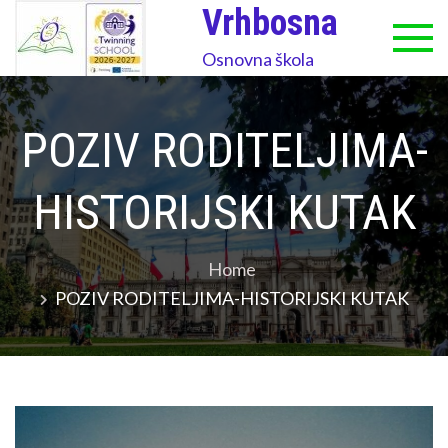
Skip
Vrhbosna
to
Osnovna škola
content
POZIV RODITELJIMA-
HISTORIJSKI KUTAK
Home
POZIV RODITELJIMA-HISTORIJSKI KUTAK